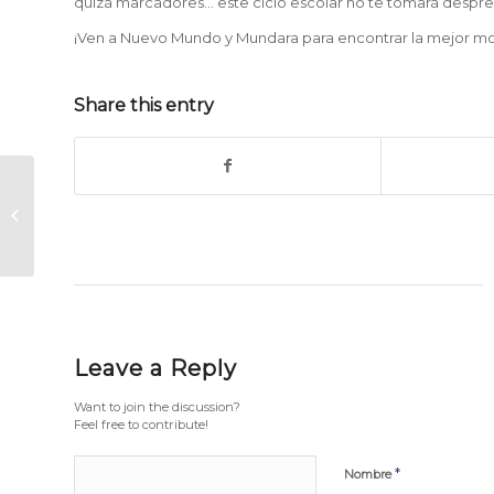
quizá marcadores… este ciclo escolar no te tomará despr
¡Ven a Nuevo Mundo y Mundara para encontrar la mejor mod
Share this entry
4 Cosas que no pueden faltar en
tu armario este verano
Leave a Reply
Want to join the discussion?
Feel free to contribute!
*
Nombre