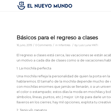
Básicos para el regreso a clases
/
/
/
16 julio, 2019
0 Comments
in
Infantiles
by
Luis Luna MKTi
El regreso a clases está cerca, las vacaciones se están acab
un motivo a cada día de clases como si de vacaciones hab
1. La mochila perfecta
Una mochila refleja la personalidad de quien la porta en la
hablaremos. El tamaño de la mochila depende mucho de q
con mochilas enormes que jamás se llenarán, o a un univers
el color o estampado; estos días la moda en mochilas y bol
símbolos, líneas, puntos, etc.) mejor. Un tip para darle un 
llaveros en los cierres; hay mil opciones, explota tu creativ
2. Tenis y/o zapatos