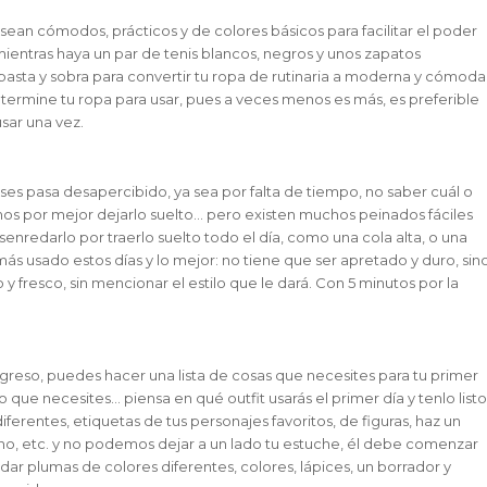
sean cómodos, prácticos y de colores básicos para facilitar el poder
mientras haya un par de tenis blancos, negros y unos zapatos
basta y sobra para convertir tu ropa de rutinaria a moderna y cómoda
termine tu ropa para usar, pues a veces menos es más, es preferible
sar una vez.
es pasa desapercibido, ya sea por falta de tiempo, no saber cuál o
mos por mejor dejarlo suelto… pero existen muchos peinados fáciles
esenredarlo por traerlo suelto todo el día, como una cola alta, o una
ás usado estos días y lo mejor: no tiene que ser apretado y duro, sin
y fresco, sin mencionar el estilo que le dará. Con 5 minutos por la
greso, puedes hacer una lista de cosas que necesites para tu primer
que necesites… piensa en qué outfit usarás el primer día y tenlo listo
ferentes, etiquetas de tus personajes favoritos, de figuras, haz un
o, etc. y no podemos dejar a un lado tu estuche, él debe comenzar
rdar plumas de colores diferentes, colores, lápices, un borrador y