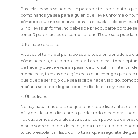
Para clases solo se necesitan pares de tenis o zapatos que 
combinarlos; ya sea para alguien que lleve uniforme o no, 
cómodos que no solo sirvan para la escuela; solo con esto 
Si no llevas uniforme, no debes de preocuparte porque se 
tener 3 pares fáciles de combinar que 15 que solo puedas u
3. Peinado práctico
A veces el tema del peinado sobre todo en periodo de clas
cómo hacerlo, etc. pero la verdad es que casi todas opta
de hacer y que te evitarán pasar calor o sufrir al intentar d
media cola, trenzas de algún estilo o un chongo que es lo m
que puede ser flojo que sea fácil de hacer, rápido, cómodo 
mañana se puede lograr todo un día de estilo y frescura.
4. Útiles listos
No hay nada más práctico que tener todo listo antes del re
día y desde unos días antes guardar todo o comprar todo lo 
Tus cuadernos decoralos a tu estilo: con papel de colores di
dibujo sobre el papel de color, crea un estampado modern
tu ciclo escolar tan listo como tú así que asegúrate de gua