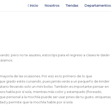
〈 Inicio
Nosotros
Tiendas
Departamentos
ando; pero no te asustes, estos tips para el regreso a clases le darán
láramos.
 mayoría de las ocasiones. Por eso es lo primero de lo que
ue grado estés cursando, pues jamás verás a un pequeño de kinder
itario llevando solo un mini bolso. También es importante pensar en
sos habla por sí sola, mientras más color y estampado (floreado,
toque personal a la mochila puede ser usar pines de tu gusto, etiquetas
idad y permite que la mochila hable por sí sola.