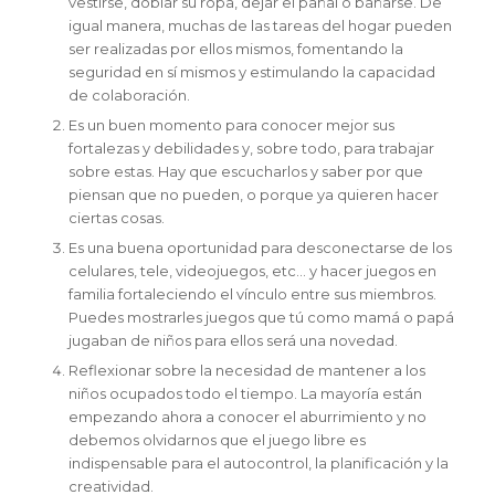
vestirse, doblar su ropa, dejar el pañal o bañarse. De
igual manera, muchas de las tareas del hogar pueden
ser realizadas por ellos mismos, fomentando la
seguridad en sí mismos y estimulando la capacidad
de colaboración.
Es un buen momento para conocer mejor sus
fortalezas y debilidades y, sobre todo, para trabajar
sobre estas. Hay que escucharlos y saber por que
piensan que no pueden, o porque ya quieren hacer
ciertas cosas.
Es una buena oportunidad para desconectarse de los
celulares, tele, videojuegos, etc… y hacer juegos en
familia fortaleciendo el vínculo entre sus miembros.
Puedes mostrarles juegos que tú como mamá o papá
jugaban de niños para ellos será una novedad.
Reflexionar sobre la necesidad de mantener a los
niños ocupados todo el tiempo. La mayoría están
empezando ahora a conocer el aburrimiento y no
debemos olvidarnos que el juego libre es
indispensable para el autocontrol, la planificación y la
creatividad.